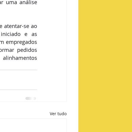
ar uma análise 
 atentar-se ao 
niciado e as 
em empregados 
ormar pedidos 
 alinhamentos 
Ver tudo