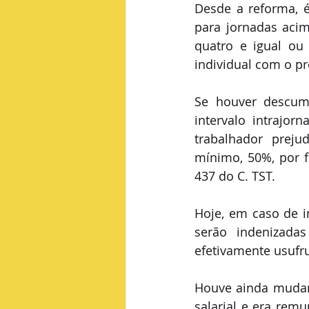
Desde a reforma, é 
para jornadas acim
quatro e igual ou 
individual com o p
Se houver descum
intervalo intrajor
trabalhador preju
mínimo, 50%, por f
437 do C. TST.
Hoje, em caso de i
serão indenizad
efetivamente usufru
Houve ainda mudanç
salarial e era rem