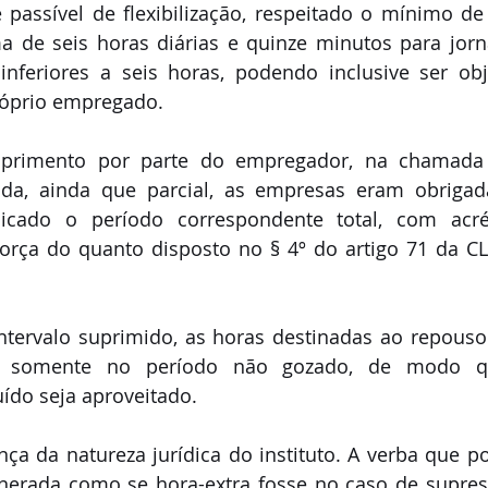
passível de flexibilização, respeitado o mínimo de 
a de seis horas diárias e quinze minutos para jorn
inferiores a seis horas, podendo inclusive ser obj
róprio empregado.
primento por parte do empregador, na chamada 
nada, ainda que parcial, as empresas eram obrigad
dicado o período correspondente total, com acr
orça do quanto disposto no § 4º do artigo 71 da CL
ntervalo suprimido, as horas destinadas ao repouso
as somente no período não gozado, de modo q
ído seja aproveitado.
a da natureza jurídica do instituto. A verba que po
unerada como se hora-extra fosse no caso de supres